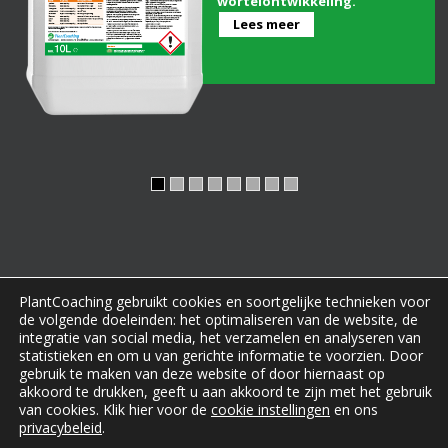
wortelontwikkeling.
Lees meer
PlantCoaching gebruikt cookies en soortgelijke technieken voor
de volgende doeleinden: het optimaliseren van de website, de
integratie van social media, het verzamelen en analyseren van
statistieken en om u van gerichte informatie te voorzien. Door
gebruik te maken van deze website of door hiernaast op
Copyright
PlantCoaching
|
Privacybeleid
|
Disclaimer
|
akkoord te drukken, geeft u aan akkoord te zijn met het gebruik
van cookies. Klik hier voor de
cookie instellingen
en ons
Rendierweg 17, 8251 PE Dronten | Tel. +31 (0)6 38 63 80
privacybeleid
.