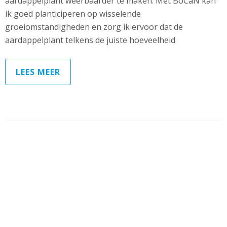
aardappelplant weerbaarder te maken. Met BoCaN kan
ik goed planticiperen op wisselende
groeiomstandigheden en zorg ik ervoor dat de
aardappelplant telkens de juiste hoeveelheid
LEES MEER