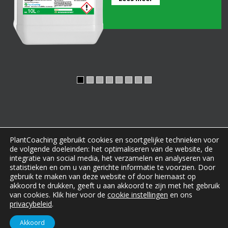
PlantCoaching gebruikt cookies en soortgelijke technieken voor
de volgende doeleinden: het optimaliseren van de website, de
integratie van social media, het verzamelen en analyseren van
statistieken en om u van gerichte informatie te voorzien. Door
gebruik te maken van deze website of door hiernaast op
Copyright
PlantCoaching
|
Privacybeleid
|
Disclaimer
|
akkoord te drukken, geeft u aan akkoord te zijn met het gebruik
van cookies. Klik hier voor de
cookie instellingen
en ons
Rendierweg 17, 8251 PE Dronten | Tel. +31 (0)6 38 63 80
privacybeleid
.
22
Akkoord